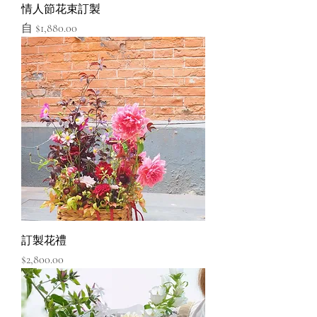
情人節花束訂製
促銷價格
自
$1,880.00
訂製花禮
價格
$2,800.00