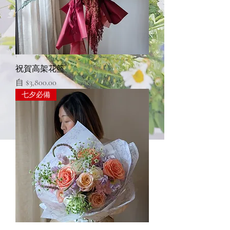
祝賀高架花籃
促銷價格
自
$3,800.00
七夕必備