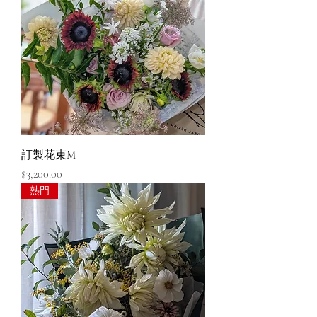
訂製花束M
價格
$3,200.00
熱門